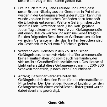
unsere alle Augen mit Tränen gefüllt hat.
Freut euch mit uns, liebe Freunde und Beter, dass
unser Bruder Nikolay aus der Gemeinde in Pni‘ el uns
wieder in der Gefängnisarbeit unterstützen kann(ihm
wurde von den israelischen Behörden dazu temporär
die Erlaubnis entzogen). Weitere Gefängnisbesuche
sind für Ende Dezember, nach „Hanukah“ geplant.
Jeden Tag bekommen wir Anrufe von Gefangenen, die
auf einen Besuch warten und auch um Gebet fragen.
Bei den folgenden Besuchen um Weihnachten dürfen
wir jedem Gefangenen, der das Treffen besuchen wird,
ein Geschenk im Wert vom 50 Schekel geben.
Während des Dienstes in den 26 israelischen
Gefängnissen, lernen wir viele Inhaftierte kennen, die
keine Familie haben und somit auch niemanden, der
sich um ihre Grundbedürfnisse kümmert. Das House of
Light unterstützt diese Gefangenen dann mit 200-300
Schekeln monatlich, je nach ihren Bedürfnissen.
Anfang Dezember veranstalteten die
Gefängnisbehörden eine Feier, für alle ehrenamtlichen
Mitarbeiter. Der Dienst des House of Lights unter den
Gefangenen mit einem christlichen Hintergrund wurde
dabei ebenfalls gewürdigt.
Kings Kids