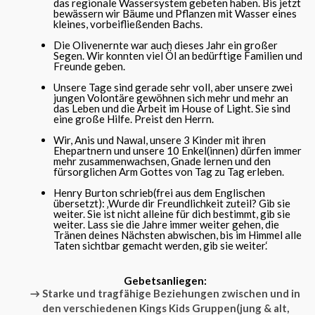
das regionale Wassersystem gebeten haben. Bis jetzt
bewässern wir Bäume und Pflanzen mit Wasser eines
kleines, vorbeifließenden Bachs.
Die Olivenernte war auch dieses Jahr ein großer
Segen. Wir konnten viel Öl an bedürftige Familien und
Freunde geben.
Unsere Tage sind gerade sehr voll, aber unsere zwei
jungen Volontäre gewöhnen sich mehr und mehr an
das Leben und die Arbeit im House of Light. Sie sind
eine große Hilfe. Preist den Herrn.
Wir, Anis und Nawal, unsere 3 Kinder mit ihren
Ehepartnern und unsere 10 Enkel(innen) dürfen immer
mehr zusammenwachsen, Gnade lernen und den
fürsorglichen Arm Gottes von Tag zu Tag erleben.
Henry Burton schrieb(frei aus dem Englischen
übersetzt): ‚Wurde dir Freundlichkeit zuteil? Gib sie
weiter. Sie ist nicht alleine für dich bestimmt, gib sie
weiter. Lass sie die Jahre immer weiter gehen, die
Tränen deines Nächsten abwischen, bis im Himmel alle
Taten sichtbar gemacht werden, gib sie weiter.‘
Gebetsanliegen:
→ Starke und tragfähige Beziehungen zwischen und in
den verschiedenen Kings Kids Gruppen(jung & alt,