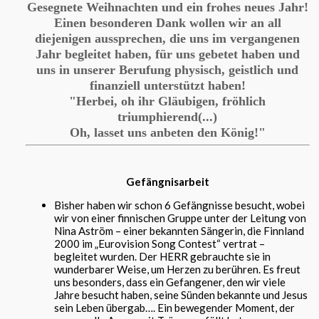
Gesegnete Weihnachten und ein frohes neues Jahr!
Einen besonderen Dank wollen wir an all
diejenigen aussprechen, die uns im vergangenen
Jahr begleitet haben, für uns gebetet haben und
uns in unserer Berufung physisch, geistlich und
finanziell unterstützt haben!
"Herbei, oh ihr Gläubigen, fröhlich
triumphierend(...)
Oh, lasset uns anbeten den König!"
Gefängnisarbeit
Bisher haben wir schon 6 Gefängnisse besucht, wobei
wir von einer finnischen Gruppe unter der Leitung von
Nina Aström – einer bekannten Sängerin, die Finnland
2000 im „Eurovision Song Contest“ vertrat –
begleitet wurden. Der HERR gebrauchte sie in
wunderbarer Weise, um Herzen zu berühren. Es freut
uns besonders, dass ein Gefangener, den wir viele
Jahre besucht haben, seine Sünden bekannte und Jesus
sein Leben übergab…. Ein bewegender Moment, der