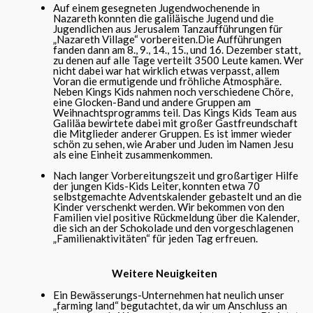
Auf einem gesegneten Jugendwochenende in
Nazareth konnten die galiläische Jugend und die
Jugendlichen aus Jerusalem Tanzaufführungen für
„Nazareth Village“ vorbereiten.Die Aufführungen
fanden dann am 8., 9., 14., 15., und 16. Dezember statt,
zu denen auf alle Tage verteilt 3500 Leute kamen. Wer
nicht dabei war hat wirklich etwas verpasst, allem
Voran die ermutigende und fröhliche Atmosphäre.
Neben Kings Kids nahmen noch verschiedene Chöre,
eine Glocken-Band und andere Gruppen am
Weihnachtsprogramms teil. Das Kings Kids Team aus
Galiläa bewirtete dabei mit großer Gastfreundschaft
die Mitglieder anderer Gruppen. Es ist immer wieder
schön zu sehen, wie Araber und Juden im Namen Jesu
als eine Einheit zusammenkommen.
Nach langer Vorbereitungszeit und großartiger Hilfe
der jungen Kids-Kids Leiter, konnten etwa 70
selbstgemachte Adventskalender gebastelt und an die
Kinder verschenkt werden. Wir bekommen von den
Familien viel positive Rückmeldung über die Kalender,
die sich an der Schokolade und den vorgeschlagenen
„Familienaktivitäten“ für jeden Tag erfreuen.
Weitere Neuigkeiten
Ein Bewässerungs-Unternehmen hat neulich unser
„farming land“ begutachtet, da wir um Anschluss an