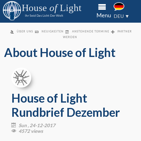
Sie dem
Sie dem
Sie dem
House
of
Light
House of
House of
House of
Über
Menu
Light per
Light per
Light per
DEU ▼
Ihr Seid Das Licht Der Welt
Überweisung
Überweisung
Überweisung
uns
oder
oder
oder
Gefän
Scheck
Scheck
Scheck
ÜBER UNS
NEUIGKEITEN
ANSTEHENDE TERMINE
PARTNER
WERDEN
King's
About House of Light
Kids
Partn
werd
Konta
House of Light
Medie
Rundbrief Dezember
Sun , 24-12-2017

4572 views
