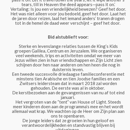
tears, till in Heaven the deed appears—pass it on.’
Vertaling: Is jou een vriendelijkheid bewezen? Geef het door.
Het was niet alleen voor jou bedoeld, geef het door. Laat het
de jaren door reizen, laat het iemand anders’ tranen drogen
tot in de hemel de daad weer verschijnt – geef het door.
Bid alstublieft voor:
Sterke en levenslange relaties tussen de King’s Kids
groepen Galilea, Centrum en Jeruzalem. We organiseren
veel weekends, trips en activiteiten omdat we meer van
Jezus willen zien in hun vriendschappen en Zijn Licht zien
schijnen door hen naar anderen om hen heen die nog in
duisternis leven.
Een tweede succesvolle driedaagse familieconferentie met
minstens tien Arabische en tien Joodse families en een
Zwitsers leidersteam dat in maart 2018 zal worden
gehouden. De eerste was al in oktober.
De kerstbezoeken aan de gevangenissen van nu af tot eind
januari.
Het vergroten van de “tent” van House of Light. Steeds
meer kinderen doen aan de programma’s mee en het wordt
allemaal wat krap. We wachten op de Heer om Zijn plan aan
ons te openbaren.
De jonge leiders dat ze groeien in hun geloof en
verantwoordelijkheden en standvastig blijven bij
uitdagingen.