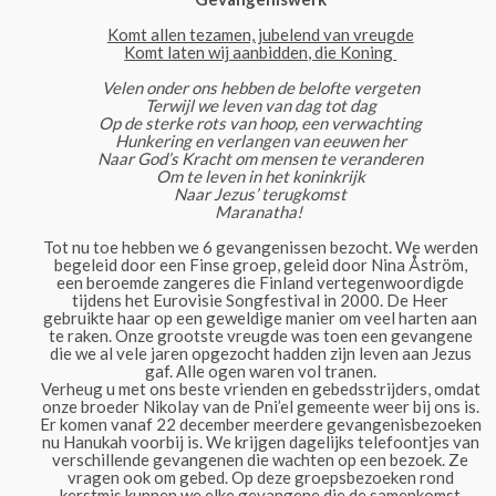
Komt allen tezamen, jubelend van vreugde
Komt laten wij aanbidden, die Koning
Velen onder ons hebben de belofte vergeten
Terwijl we leven van dag tot dag
Op de sterke rots van hoop, een verwachting
Hunkering en verlangen van eeuwen her
Naar God’s Kracht om mensen te veranderen
Om te leven in het koninkrijk
Naar Jezus’ terugkomst
Maranatha!
Tot nu toe hebben we 6 gevangenissen bezocht. We werden
begeleid door een Finse groep, geleid door Nina Åström,
een beroemde zangeres die Finland vertegenwoordigde
tijdens het Eurovisie Songfestival in 2000. De Heer
gebruikte haar op een geweldige manier om veel harten aan
te raken. Onze grootste vreugde was toen een gevangene
die we al vele jaren opgezocht hadden zijn leven aan Jezus
gaf. Alle ogen waren vol tranen.
Verheug u met ons beste vrienden en gebedsstrijders, omdat
onze broeder Nikolay van de Pni’el gemeente weer bij ons is.
Er komen vanaf 22 december meerdere gevangenisbezoeken
nu Hanukah voorbij is. We krijgen dagelijks telefoontjes van
verschillende gevangenen die wachten op een bezoek. Ze
vragen ook om gebed. Op deze groepsbezoeken rond
kerstmis kunnen we elke gevangene die de samenkomst