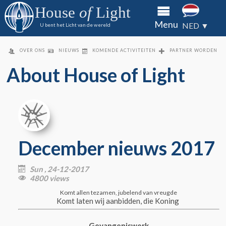
aan het
aan het
aan het
House
of
Light
House of
House of
House of
Over
Menu
Light via
Light via
Light via
NED ▼
U bent het Licht van de wereld
directe
directe
directe
ons
overboeking
overboeking
overboeking
Gevan
of cheque
of cheque
of cheque
OVER ONS
NIEUWS
KOMENDE ACTIVITEITEN
PARTNER WORDEN
About House of Light
King's
Kids
Partn
word
Conta
December nieuws 2017
Media
Sun , 24-12-2017

4800 views

Komt allen tezamen, jubelend van vreugde
Komt laten wij aanbidden, die Koning
Gevangeniswerk