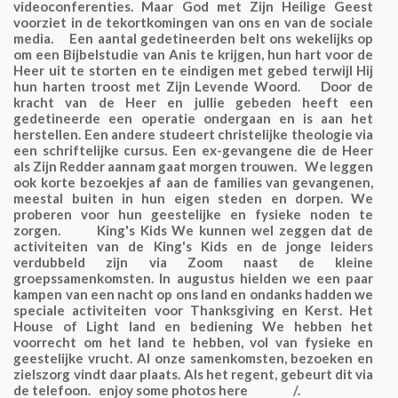
videoconferenties. Maar God met Zijn Heilige Geest
voorziet in de tekortkomingen van ons en van de sociale
media. Een aantal gedetineerden belt ons wekelijks op
om een Bijbelstudie van Anis te krijgen, hun hart voor de
Heer uit te storten en te eindigen met gebed terwijl Hij
hun harten troost met Zijn Levende Woord. Door de
kracht van de Heer en jullie gebeden heeft een
gedetineerde een operatie ondergaan en is aan het
herstellen. Een andere studeert christelijke theologie via
een schriftelijke cursus. Een ex-gevangene die de Heer
als Zijn Redder aannam gaat morgen trouwen. We leggen
ook korte bezoekjes af aan de families van gevangenen,
meestal buiten in hun eigen steden en dorpen. We
proberen voor hun geestelijke en fysieke noden te
zorgen. King's Kids We kunnen wel zeggen dat de
activiteiten van de King's Kids en de jonge leiders
verdubbeld zijn via Zoom naast de kleine
groepssamenkomsten. In augustus hielden we een paar
kampen van een nacht op ons land en ondanks hadden we
speciale activiteiten voor Thanksgiving en Kerst. Het
House of Light land en bediening We hebben het
voorrecht om het land te hebben, vol van fysieke en
geestelijke vrucht. Al onze samenkomsten, bezoeken en
zielszorg vindt daar plaats. Als het regent, gebeurt dit via
de telefoon. enjoy some photos here /.