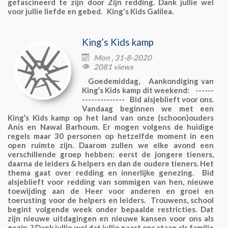
gefascineerd te zijn door Zijn redding. Dank jullie wel
voor jullie liefde en gebed. King's Kids Galilea.
King’s Kids kamp
Mon , 31-8-2020

2081 views

Goedemiddag, Aankondiging van
King’s Kids kamp dit weekend: ------
-------------- Bid alsjeblieft voor ons.
Vandaag beginnen we met een
King’s Kids kamp op het land van onze (schoon)ouders
Anis en Nawal Barhoum. Er mogen volgens de huidige
regels maar 30 personen op hetzelfde moment in een
open ruimte zijn. Daarom zullen we elke avond een
verschillende groep hebben: eerst de jongere tieners,
daarna de leiders & helpers en dan de oudere tieners. Het
thema gaat over redding en innerlijke genezing. Bid
alsjeblieft voor redding van sommigen van hen, nieuwe
toewijding aan de Heer voor anderen en groei en
toerusting voor de helpers en leiders. Trouwens, school
begint volgende week onder bepaalde restricties. Dat
zijn nieuwe uitdagingen en nieuwe kansen voor ons als
gezin. ? Dank jullie wel dat jullie naast ons staan als familie