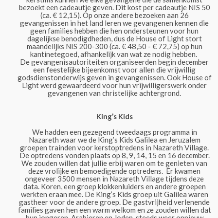
bezoekt een cadeautje geven. Dit kost per cadeautje NIS 50
(ca. € 12,15). Op onze andere bezoeken aan 26
gevangenissen in het land leren we gevangenen kennen die
geen families hebben die hen ondersteunen voor hun
dagelijkse benodigdheden, dus de House of Light stort
maandelijks NIS 200-300 (ca. € 48,50 - € 72,75) op hun
kantinetegoed, afhankelijk van wat ze nodig hebben.
De gevangenisautoriteiten organiseerden begin december
een feestelijke bijeenkomst voor allen die vrijwillig
godsdienstonderwijs geven in gevangenissen. Ook House of
Light werd gewaardeerd voor hun vrijwilligerswerk onder
gevangenen van christelijke achtergrond.
King’s Kids
We hadden een gezegend tweedaags programma in
Nazareth waar we de King’s Kids Galilea en Jeruzalem
groepen trainden voor kerstoptredens in Nazareth Village.
De optredens vonden plaats op 8, 9, 14, 15 en 16 december.
We zouden willen dat jullie erbij waren om te genieten van
deze vrolijke en bemoedigende optredens. Er kwamen
ongeveer 3500 mensen in Nazareth Village tijdens deze
data. Koren, een groep klokkenluiders en andere groepen
werkten eraan mee. De King’s Kids groep uit Galilea waren
gastheer voor de andere groep. De gastvrijheid verlenende
families gaven hen een warm welkom en ze zouden willen dat
hun jongeren, Arabieren en Joden, steeds weer opnieuw