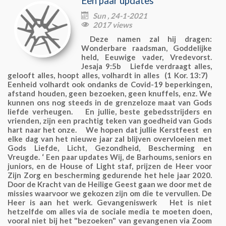
Een paar updates
Sun , 24-1-2021

2017 views

Deze namen zal hij dragen:
Wonderbare raadsman, Goddelijke
held, Eeuwige vader, Vredevorst.
Jesaja 9:5b Liefde verdraagt alles,
gelooft alles, hoopt alles, volhardt in alles (1 Kor. 13:7)
Eenheid volhardt ook ondanks de Covid-19 beperkingen,
afstand houden, geen bezoeken, geen knuffels, enz. We
kunnen ons nog steeds in de grenzeloze maat van Gods
liefde verheugen. En jullie, beste gebedsstrijders en
vrienden, zijn een prachtig teken van goedheid van Gods
hart naar het onze. We hopen dat jullie Kerstfeest en
elke dag van het nieuwe jaar zal blijven overvloeien met
Gods Liefde, Licht, Gezondheid, Bescherming en
Vreugde. ‘ Een paar updates Wij, de Barhoums, seniors en
juniors, en de House of Light staf, prijzen de Heer voor
Zijn Zorg en bescherming gedurende het hele jaar 2020.
Door de Kracht van de Heilige Geest gaan we door met de
missies waarvoor we gekozen zijn om die te vervullen. De
Heer is aan het werk. Gevangeniswerk Het is niet
hetzelfde om alles via de sociale media te moeten doen,
vooral niet bij het "bezoeken" van gevangenen via Zoom