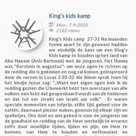
King’s kids kamp
Mon , 7-9-2020

2182 views

King’s Kids camp 27-31 Na maanden
fysiek apart te zijn geweest hadden
we eindelijk de kans om een King's
Kids kamp te houden op het land van
Abu Naeem (Anis Barhoum) met de jongeren. Het thema
was "Kerstmis in augustus"- om onze ogen te richten op
de redding die is gekomen en nog zal komen, geïnspireerd
door de verzen in Lucas 2:30-32 die Simon sprak toen hij
het kindje Jezus zag: "...Want met eigen ogen heb ik de
redding gezien die U bewerkt hebt ten overstaan van alle
volken: een licht dat geopenbaard wordt aan de heidenen
en dat tot eer strekt van Israël, uw volk." Er waren
speciale momenten van lofprijs, stille tijd, gebed voor de
natiën, daarnaast plezier maken, gewoon bij elkaar zijn en
spelletjes. Ons doel en ons gebed is voor de jongeren om
de goedheid en redding van de Heer werkelijk te ervaren
zelfs door moeilijke tijden, lijden en pijn, om Hem te
kennen, van Hem te houden en enthousiast en