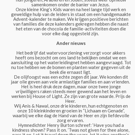
samenkomen onder de banier van Jezus.
Onze kleine King’s Kids waren na heel lange tijd werk en
geweldige hulp van de leiders in staat om een handgemaakte
Advent-kalender te maken. We krijgen positieve berichten
van families die deze kalenders gekregen hebben die naast
het eten van de chocola de familie-activiteiten doen die
voor elke dag opgesteld zijn.
Ander nieuws
Het bedrijf dat watervoorziening verzorgt voor akkers
heeft ons bezocht om ons land te bekijken omdat we een
aansluiting op het waterleidingnet hebben aangevraagd. Tot
nu toe hebben we de bomen en planten water gegeven uit de
beek die ernaast ligt.
De olijfoogst was een echte zegen dit jaar. We konden dit
jaar olie geven aan vele armlastige families en aan vrienden.
Het is heel druk deze dagen, maar onze twee jonge
vrijwilligers raken steeds meer gewend aan het leven en
werken bij House of Light. Ze zijn van grote waarde. Prijs de
Heer.
Wij Anis & Nawal, onze drie kinderen, hun echtgenoten en
onze 10 kleinkinderen groeien in “Lichaam en Genade”,
waarbij we elke dag de Hand van de Heer en zijn liefdevolle
zorg ervaren.
Hymnedichter Henry Burton schreef: ‘Have you had a
kindness shown? Pass it on. ’Twas not given for thee alone,
pass it on. Let it travel down the years, let it wipe another’s