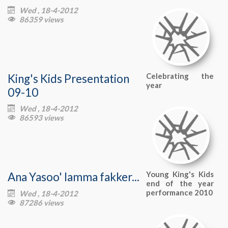
Wed , 18-4-2012

86359 views

King's Kids Presentation
Celebrating the
year
09-10
Wed , 18-4-2012

86593 views

Ana Yasoo' lamma fakker...
Young King's Kids
end of the year
performance 2010
Wed , 18-4-2012

87286 views
