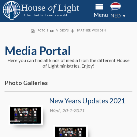
aan het
aan het
aan het
House
of
Light
House of
House of
House of
Over
Menu
Light via
Light via
Light via
NED ▼
U bent het Licht van de wereld
directe
directe
directe
ons
overboeking
overboeking
overboeking
Gevan
of cheque
of cheque
of cheque
FOTO'S
VIDEO'S
PARTNER WORDEN
King's
Media Portal
Kids
Here you can find all kinds of media from the different House
Partn
of Light ministries. Enjoy!
word
Conta
Photo Galleries
Media
New Years Updates 2021
Wed , 20-1-2021