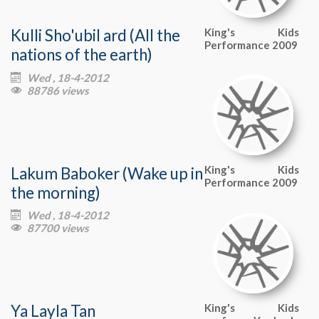
Kulli Sho'ubil ard (All the
King's Kids
Performance 2009
nations of the earth)
Wed , 18-4-2012

88786 views

Lakum Baboker (Wake up in
King's Kids
Performance 2009
the morning)
Wed , 18-4-2012

87700 views

Ya Layla Tan
King's Kids