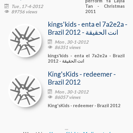
perform Ya Layla
Tan - Christmas
Tue , 17-4-2012

2011
89756 views

kings'kids - enta el 7a2e2a -
Brazil 2012 - انت الحقيقة
Mon , 30-1-2012

86351 views

kings'kids - enta el 7a2e2a - Brazil
2012 - انت الحقيقة
King'sKids - redeemer -
Brazil 2012
Mon , 30-1-2012

86057 views

King'sKids - redeemer - Brazil 2012