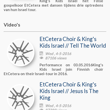
King's Kids Israel het Finse
gospelkoor EtCetera met dansen tijdens drie optredens
van hun Israel tour.
Video's
EtCetera Choir & King's
Kids Israel // Tell The World
Wed , 4-5-2016

87106 views

Performance on 03.05.2016King's
Kids Israel join Finnish choir
EtCetera on their Israel-tour in 2016.
EtCetera Choir & King's
Kids Israel // Jesus Is The
King
Wed , 4-5-2016

87389 views
