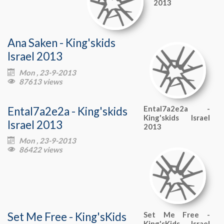
2013
Ana Saken - King'skids
Israel 2013
Mon , 23-9-2013

87613 views

Ental7a2e2a - King'skids
Ental7a2e2a -
King'skids Israel
Israel 2013
2013
Mon , 23-9-2013

86422 views

Set Me Free - King'sKids
Set Me Free -
King'sKids Israel