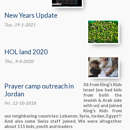
New Years Update
Tue , 19-1-2021
HOL land 2020
Thu , 9-4-2020
Prayer camp outreach in
36 from King’s Kids
Israel (we had kids
Jordan
from both the
Jewish & Arab side
Fri , 12-10-2018
with us) and joined
King’s Kids from
our neighboring countries: Lebanon, Syria, Jordan, Egypt!!
And also some Swiss staff joined. We were altogether
about 115 kids, youth and leaders