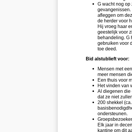
G wacht nog op z
gevangenissen. 
afleggen om deze
de herder voor h
Hij vroeg haar e
geestelijk voor 
behandeling. G h
gebruiken voor d
toe deed.
Bid alstublieft voor:
Mensen met een 
meer mensen die
Een thuis voor 
Het vinden van 
Al diegenen die
dat ze niet zulle
200 shekkel (ca
basisbenodigdhe
ondersteunen.
Groepsbezoeken 
Elk jaar in dec
kantine om dit 