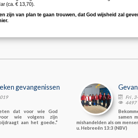
ar (ca. € 13,70).
ijn van plan te gaan trouwen, dat God wijsheid zal gev
ier.
eken gevangenissen
Gevan
2019
Fri , 

4497 

ten dat voor wie God
Bekomme
 voor wie volgens zijn
samen m
ijdraagt aan het goede..”
mishandelden als om mensen 
u. Hebreeën 13:3 (NBV)