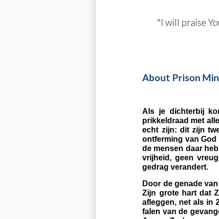
"I will praise Y
About Prison Min
Als je dichterbij k
prikkeldraad met all
echt zijn: dit zijn 
ontferming van God n
de mensen daar hebbe
vrijheid, geen vre
gedrag verandert.
Door de genade van 
Zijn grote hart dat
afleggen, net als i
falen van de gevang