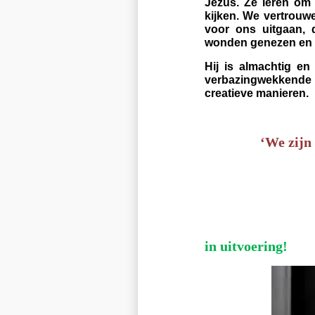
Jezus. Ze leren om
kijken. We vertrouw
voor ons uitgaan, 
wonden genezen en z
Hij is almachtig e
verbazingwekkende
creatieve manieren.
‘We zijn 
in uitvoering!