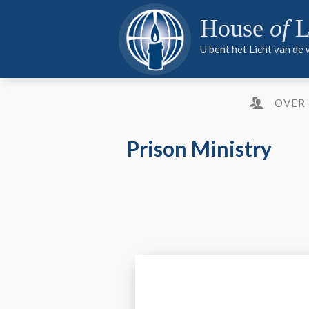
PARTNER WORDEN
MEDIA
PARTNER WORDEN
House
of
L
PARTNER WORDEN
U bent het Licht van de
OVER
Prison Ministry