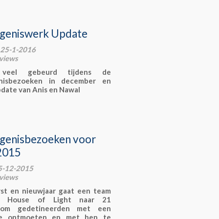
geniswerk Update
 25-1-2016
views
veel gebeurd tijdens de
nisbezoeken in december en
update van Anis en Nawal
genisbezoeken voor
 2015
 25-12-2015
views
st en nieuwjaar gaat een team
het House of Light naar 21
l om gedetineerden met een
d te ontmoeten en met hen te