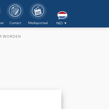
den
Contact
Mediaportaal
NED ▼
R WORDEN