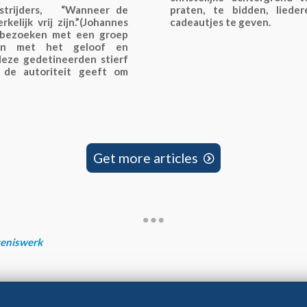
strijders, “Wanneer de
praten, te bidden, lied
kelijk vrij zijn.”(Johannes
cadeautjes te geven.
ezoeken met een groep
en met het geloof en
deze gedetineerden stierf
de autoriteit geeft om
Get more articles

eniswerk