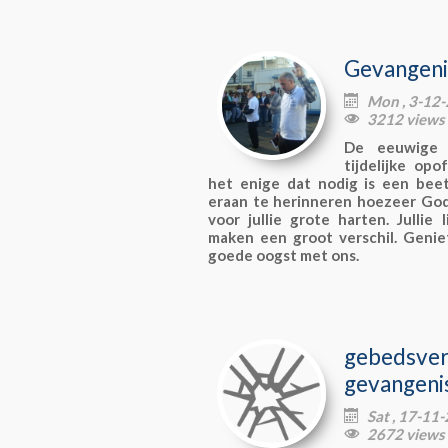
Gevangeni
Mon , 3-12

3212 views

De eeuwige b
tijdelijke op
het enige dat nodig is een beet
eraan te herinneren hoezeer God 
voor jullie grote harten. Jullie
maken een groot verschil. Geni
goede oogst met ons.
gebedsve
gevangeni
Sat , 17-11

2672 views
