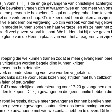
ijn vonnis. Hij is de enige gevangene van christelijke achtergr
De bewakers vragen zich af waarom twee en nog meer van on
 ene persoon te bezoeken. Dit gaf ons gelegenheid om te verte
et ene verloren schaap. G’s inkeer deed hem denken aan zijn m
n vele anderen om vergeving. Op zijn verzoek vonden wij gelovi
zijn moeder kunnen zorgen en haar vergezellen als ze naar het 
eeft veel gaven, vooral in sport. We bidden dat hij deze gaven bij
e glorie van de Heer in plaats van voor het afreageren van zijn 
roeping die we kunnen trainen zodat er meer gevangenen ber
 vrijgelaten worden begeleiding kunnen krijgen.
mensen na hun detentie.
werk en ondersteuning voor wie worden vrijgelaten.
 ondanks dat ze voor Jezus kozen nog strijden met hun zelfzuch
n falen of terugvallen.
. € 47) maandelijkse ondersteuning voor 17-20 gevangenen om i
den te kopen. Dit zijn gevangenen die geen familie hebben di
rond kerstmis, dat we meer gevangenen kunnen bereiken met 
ember geven de gevangenisautoriteiten ons toestemming om wat 
aan elke gevangene met wie we contact hebben te geven. Dit kos