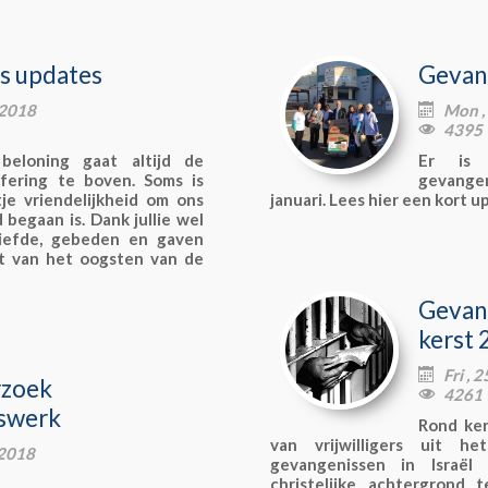
s updates
Gevan
-2018
Mon ,

4395 

eloning gaat altijd de
Er is 
offering te boven. Soms is
gevange
je vriendelijkheid om ons
januari. Lees hier een kort 
begaan is. Dank jullie wel
 liefde, gebeden en gaven
et van het oogsten van de
Gevan
kerst
Fri ,

rzoek
4261 

swerk
Rond ker
van vrijwilligers uit 
-2018
gevangenissen in Israë
christelijke achtergron