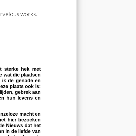
marvelous works."
et sterke hek met
e wat die plaatsen
en ik de genade en
eze plaats ook is:
lijden, gebrek aan
en hun levens en
renzeloze macht en
met hier bezoeken
de Nieuws dat het
 in de liefde van