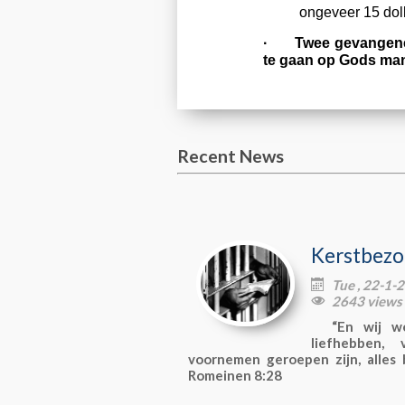
ongeveer 15 doll
· Twee gevangenen z
te gaan op Gods man
Recent News
Kerstbezo
Tue , 22-1-

2643 views

“En wij we
liefhebben,
voornemen geroepen zijn, alles b
Romeinen 8:28