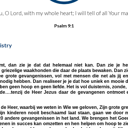
ou, O Lord, with my whole heart; I will tell of all Your 
Psalm 9:1
istry
omt, dan zie je dat dat helemaal niet kan. Dan zie je h
e griezelige waakhonden die daar de plaats bewaken. Dan zi
twee grote gevangenissen, vol met mensen die net als jij 
odig hebben. Dan realiseer je je dat hoe uniek en mooie d
n geen hoop en geen liefde. Het is vol duisternis, zonde, 
ugde….tenzij de Heer Jezus daar de gevangenen ontmoet 
de Heer, waarbij we weten in Wie we geloven, Zijn grote g
 Zijn kinderen nooit beschaamd laat staan, gaan we door 
n 20 andere gevangenissen in het land. We brengen het Goe
enen in succes kan omzetten en hen helpen om hoop te zien