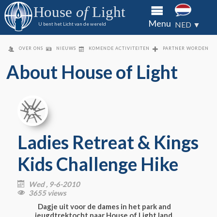
aan het
aan het
aan het
House
of
Light
House of
House of
House of
Over
Menu
Light via
Light via
Light via
NED ▼
U bent het Licht van de wereld
directe
directe
directe
ons
overboeking
overboeking
overboeking
Gevan
of cheque
of cheque
of cheque
OVER ONS
NIEUWS
KOMENDE ACTIVITEITEN
PARTNER WORDEN
About House of Light
King's
Kids
Partn
word
Conta
Ladies Retreat & Kings
Media
Kids Challenge Hike
Wed , 9-6-2010

3655 views

Dagje uit voor de dames in het park and
jeugdtrektocht naar House of Light land.