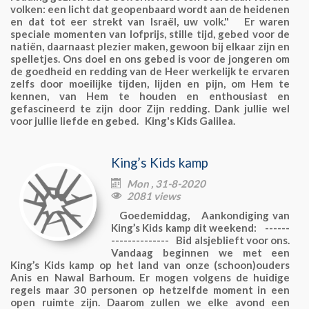
volken: een licht dat geopenbaard wordt aan de heidenen
en dat tot eer strekt van Israël, uw volk." Er waren
speciale momenten van lofprijs, stille tijd, gebed voor de
natiën, daarnaast plezier maken, gewoon bij elkaar zijn en
spelletjes. Ons doel en ons gebed is voor de jongeren om
de goedheid en redding van de Heer werkelijk te ervaren
zelfs door moeilijke tijden, lijden en pijn, om Hem te
kennen, van Hem te houden en enthousiast en
gefascineerd te zijn door Zijn redding. Dank jullie wel
voor jullie liefde en gebed. King's Kids Galilea.
King’s Kids kamp
Mon , 31-8-2020

2081 views

Goedemiddag, Aankondiging van
King’s Kids kamp dit weekend: ------
-------------- Bid alsjeblieft voor ons.
Vandaag beginnen we met een
King’s Kids kamp op het land van onze (schoon)ouders
Anis en Nawal Barhoum. Er mogen volgens de huidige
regels maar 30 personen op hetzelfde moment in een
open ruimte zijn. Daarom zullen we elke avond een