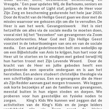
Vreugde. ‘ Een paar updates Wij, de Barhoums, seniors en
juniors, en de House of Light staf, prijzen de Heer voor
Zijn Zorg en bescherming gedurende het hele jaar 2020.
Door de Kracht van de Heilige Geest gaan we door met de
missies waarvoor we gekozen zijn om die te vervullen. De
Heer is aan het werk. Gevangeniswerk Het is niet
hetzelfde om alles via de sociale media te moeten doen,
vooral niet bij het "bezoeken" van gevangenen via Zoom
videoconferenties. Maar God met Zijn Heilige Geest
voorziet in de tekortkomingen van ons en van de sociale
media. Een aantal gedetineerden belt ons wekelijks op
om een Bijbelstudie van Anis te krijgen, hun hart voor de
Heer uit te storten en te eindigen met gebed terwijl Hij
hun harten troost met Zijn Levende Woord. Door de
kracht van de Heer en jullie gebeden heeft een
gedetineerde een operatie ondergaan en is aan het
herstellen. Een andere studeert christelijke theologie via
een schriftelijke cursus. Een ex-gevangene die de Heer
als Zijn Redder aannam gaat morgen trouwen. We leggen
ook korte bezoekjes af aan de families van gevangenen,
meestal buiten in hun eigen steden en dorpen. We
proberen voor hun geestelijke en fysieke noden te
zorgen. King's Kids We kunnen wel zeggen dat de
activiteiten van de King's Kids en de jonge leiders