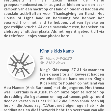
verdubbeld zijn via Zoom naast de kleine
groepssamenkomsten. In augustus hielden we een paar
kampen van een nacht op ons land en ondanks hadden we
speciale activiteiten voor Thanksgiving en Kerst. Het
House of Light land en bediening We hebben het
voorrecht om het land te hebben, vol van fysieke en
geestelijke vrucht. Al onze samenkomsten, bezoeken en
zielszorg vindt daar plaats. Als het regent, gebeurt dit via
de telefoon. enjoy some photos here /.
King’s kids kamp
Mon , 7-9-2020

2182 views

King’s Kids camp 27-31 Na maanden
fysiek apart te zijn geweest hadden
we eindelijk de kans om een King's
Kids kamp te houden op het land van
Abu Naeem (Anis Barhoum) met de jongeren. Het thema
was "Kerstmis in augustus"- om onze ogen te richten op
de redding die is gekomen en nog zal komen, geïnspireerd
door de verzen in Lucas 2:30-32 die Simon sprak toen hij
het kindje Jezus zag: "...Want met eigen ogen heb ik de
redding gezien die U bewerkt hebt ten overstaan van alle