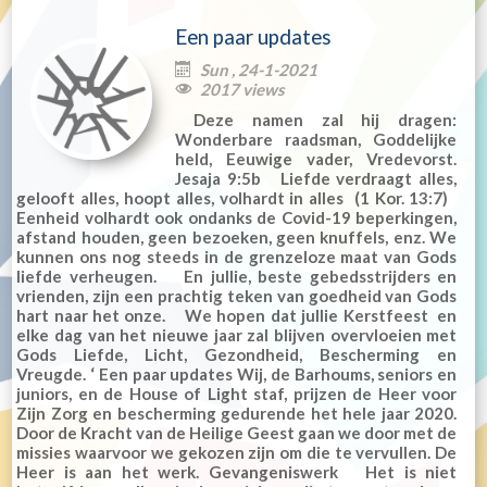
Een paar updates
Sun , 24-1-2021

2017 views

Deze namen zal hij dragen:
Wonderbare raadsman, Goddelijke
held, Eeuwige vader, Vredevorst.
Jesaja 9:5b Liefde verdraagt alles,
gelooft alles, hoopt alles, volhardt in alles (1 Kor. 13:7)
Eenheid volhardt ook ondanks de Covid-19 beperkingen,
afstand houden, geen bezoeken, geen knuffels, enz. We
kunnen ons nog steeds in de grenzeloze maat van Gods
liefde verheugen. En jullie, beste gebedsstrijders en
vrienden, zijn een prachtig teken van goedheid van Gods
hart naar het onze. We hopen dat jullie Kerstfeest en
elke dag van het nieuwe jaar zal blijven overvloeien met
Gods Liefde, Licht, Gezondheid, Bescherming en
Vreugde. ‘ Een paar updates Wij, de Barhoums, seniors en
juniors, en de House of Light staf, prijzen de Heer voor
Zijn Zorg en bescherming gedurende het hele jaar 2020.
Door de Kracht van de Heilige Geest gaan we door met de
missies waarvoor we gekozen zijn om die te vervullen. De
Heer is aan het werk. Gevangeniswerk Het is niet