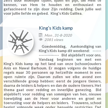
zelfs door moeilijke tijden, lijden en pijn, om Hem te
kennen, van Hem te houden en enthousiast en
gefascineerd te zijn door Zijn redding. Dank jullie wel
voor jullie liefde en gebed. King's Kids Galilea.
King’s Kids kamp
Mon , 31-8-2020

2081 views

Goedemiddag, Aankondiging van
King’s Kids kamp dit weekend: ------
-------------- Bid alsjeblieft voor ons.
Vandaag beginnen we met een
King’s Kids kamp op het land van onze (schoon)ouders
Anis en Nawal Barhoum. Er mogen volgens de huidige
regels maar 30 personen op hetzelfde moment in een
open ruimte zijn. Daarom zullen we elke avond een
verschillende groep hebben: eerst de jongere tieners,
daarna de leiders & helpers en dan de oudere tieners. Het
thema gaat over redding en innerlijke genezing. Bid
alsjeblieft voor redding van sommigen van hen, nieuwe
toewijding aan de Heer voor anderen en groei en
toerusting voor de helpers en leiders. Trouwens, school
begint volgende week onder bepaalde restricties. Dat