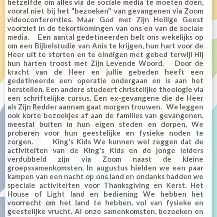
hetzelfde om alles via de sociale media te moeten doen,
vooral niet bij het "bezoeken" van gevangenen via Zoom
videoconferenties. Maar God met Zijn Heilige Geest
voorziet in de tekortkomingen van ons en van de sociale
media. Een aantal gedetineerden belt ons wekelijks op
om een Bijbelstudie van Anis te krijgen, hun hart voor de
Heer uit te storten en te eindigen met gebed terwijl Hij
hun harten troost met Zijn Levende Woord. Door de
kracht van de Heer en jullie gebeden heeft een
gedetineerde een operatie ondergaan en is aan het
herstellen. Een andere studeert christelijke theologie via
een schriftelijke cursus. Een ex-gevangene die de Heer
als Zijn Redder aannam gaat morgen trouwen. We leggen
ook korte bezoekjes af aan de families van gevangenen,
meestal buiten in hun eigen steden en dorpen. We
proberen voor hun geestelijke en fysieke noden te
zorgen. King's Kids We kunnen wel zeggen dat de
activiteiten van de King's Kids en de jonge leiders
verdubbeld zijn via Zoom naast de kleine
groepssamenkomsten. In augustus hielden we een paar
kampen van een nacht op ons land en ondanks hadden we
speciale activiteiten voor Thanksgiving en Kerst. Het
House of Light land en bediening We hebben het
voorrecht om het land te hebben, vol van fysieke en
geestelijke vrucht. Al onze samenkomsten, bezoeken en