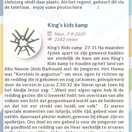
zielszorg vindt daar plaats. Als het regent, gebeurt dit via
de telefoon. enjoy some photos here /.
King’s kids kamp
Mon , 7-9-2020

2182 views

King’s Kids camp 27-31 Na maanden
fysiek apart te zijn geweest hadden
we eindelijk de kans om een King's
Kids kamp te houden op het land van
Abu Naeem (Anis Barhoum) met de jongeren. Het thema
was "Kerstmis in augustus"- om onze ogen te richten op
de redding die is gekomen en nog zal komen, geïnspireerd
door de verzen in Lucas 2:30-32 die Simon sprak toen hij
het kindje Jezus zag: "...Want met eigen ogen heb ik de
redding gezien die U bewerkt hebt ten overstaan van alle
volken: een licht dat geopenbaard wordt aan de heidenen
en dat tot eer strekt van Israël, uw volk." Er waren
speciale momenten van lofprijs, stille tijd, gebed voor de
natiën, daarnaast plezier maken, gewoon bij elkaar zijn en
spelletjes. Ons doel en ons gebed is voor de jongeren om
de goedheid en redding van de Heer werkelijk te ervaren