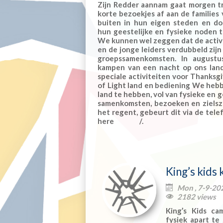
Zijn Redder aannam gaat morgen 
korte bezoekjes af aan de families
buiten in hun eigen steden en d
hun geestelijke en fysieke noden
We kunnen wel zeggen dat de activi
en de jonge leiders verdubbeld zijn
groepssamenkomsten. In august
kampen van een nacht op ons lan
speciale activiteiten voor Thanksg
of Light land en bediening We heb
land te hebben, vol van fysieke en g
samenkomsten, bezoeken en zielszor
het regent, gebeurt dit via de tel
here /.
King’s kids
Mon , 7-9-20

2182 views

King’s Kids c
fysiek apart t