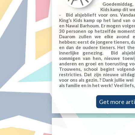
Goedemiddag, A
Kids kamp dit we
- Bid alsjeblieft voor ons. Vand
King’s Kids kamp op het land van 
en Nawal Barhoum. Er mogen volgen
30 personen op hetzelfde moment 
Daarom zullen we elke avond e
hebben: eerst de jongere tieners, d
en dan de oudere tieners. Het th
innerlijke genezing. Bid alsjeb
sommigen van hen, nieuwe toewi
anderen en groei en toerusting voo
Trouwens, school begint volgen
restricties. Dat zijn nieuwe uitd
voor ons als gezin. ? Dank jullie wel
als familie en in het werk! Veel lief
Get more arti