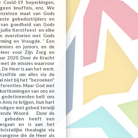
 Covid-19 beperkingen,
geen knuffels, enz. We
enzeloze maat van Gods
ste gebedsstrijders en
n van goedheid van Gods
ullie Kerstfeest en elke
ven overvloeien met Gods
erming en Vreugde. ‘ Een
eniors en juniors, en de
 Heer voor Zijn Zorg en
aar 2020. Door de Kracht
 met de missies waarvoor
. De Heer is aan het werk.
zelfde om alles via de
l niet bij het "bezoeken"
ferenties. Maar God met
tekortkomingen van ons en
 gedetineerden belt ons
 Anis te krijgen, hun hart
indigen met gebed terwijl
Levende Woord. Door de
e gebeden heeft een
dergaan en is aan het
ristelijke theologie via
evangene die de Heer als