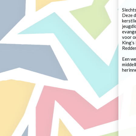
Slecht
Deze d
kerstl
jeugdl
evange
voor o
King’s
Redder
Een we
middel
herinn