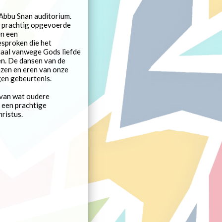
 Abbu Snan auditorium.
 prachtig opgevoerde
en een
esproken die het
maal vanwege Gods liefde
en. De dansen van de
jzen en eren van onze
gen gebeurtenis.
 van wat oudere
k een prachtige
hristus.