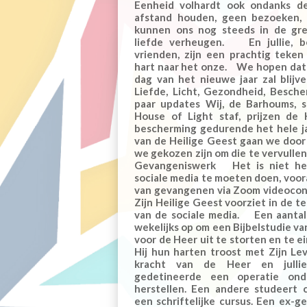
Eenheid volhardt ook ondanks de
afstand houden, geen bezoeken, 
kunnen ons nog steeds in de gr
liefde verheugen. En jullie, be
vrienden, zijn een prachtig teke
hart naar het onze. We hopen dat j
dag van het nieuwe jaar zal blij
Liefde, Licht, Gezondheid, Besch
paar updates Wij, de Barhoums, s
House of Light staf, prijzen de
bescherming gedurende het hele j
van de Heilige Geest gaan we door
we gekozen zijn om die te vervullen
Gevangeniswerk Het is niet het
sociale media te moeten doen, voora
van gevangenen via Zoom videocon
Zijn Heilige Geest voorziet in de 
van de sociale media. Een aantal
wekelijks op om een Bijbelstudie van
voor de Heer uit te storten en te e
Hij hun harten troost met Zijn 
kracht van de Heer en julli
gedetineerde een operatie on
herstellen. Een andere studeert ch
een schriftelijke cursus. Een ex-g