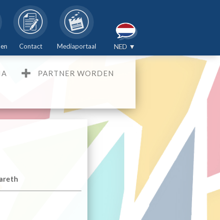
den
Contact
Mediaportaal
NED ▼
IA
PARTNER WORDEN
zareth