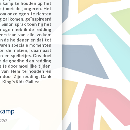
ds kamp te houden op het
m) met de jongeren. Het
 om onze ogen te richten
g zal komen, geïnspireerd
 Simon sprak toen hij het
en ogen heb ik de redding
erstaan van alle volken:
n de heidenen en dat tot
r waren speciale momenten
oor de natiën, daarnaast
jn en spelletjes. Ons doel
m de goedheid en redding
lfs door moeilijke tijden,
n, van Hem te houden en
n door Zijn redding. Dank
. King's Kids Galilea.
 kamp
020