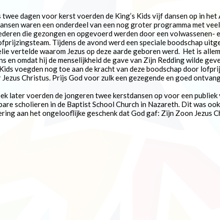
s twee dagen voor kerst voerden de King’s Kids vijf dansen op in het
ansen waren een onderdeel van een nog groter programma met veel
iederen die gezongen en opgevoerd werden door een volwassenen- 
ofprijzingsteam. Tijdens de avond werd een speciale boodschap uitg
lie vertelde waarom Jezus op deze aarde geboren werd. Het is alle
ns en omdat hij de menselijkheid de gave van Zijn Redding wilde gev
 Kids voegden nog toe aan de kracht van deze boodschap door lofpri
 Jezus Christus. Prijs God voor zulk een gezegende en goed ontvan
ek later voerden de jongeren twee kerstdansen op voor een publiek
bare scholieren in de Baptist School Church in Nazareth. Dit was oo
ering aan het ongelooflijke geschenk dat God gaf: Zijn Zoon Jezus C