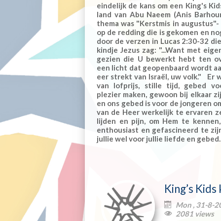
eindelijk de kans om een King's Ki
land van Abu Naeem (Anis Barhou
thema was "Kerstmis in augustus"-
op de redding die is gekomen en no
door de verzen in Lucas 2:30-32 die
kindje Jezus zag: "...Want met eig
gezien die U bewerkt hebt ten ov
een licht dat geopenbaard wordt aa
eer strekt van Israël, uw volk." E
van lofprijs, stille tijd, gebed v
plezier maken, gewoon bij elkaar zi
en ons gebed is voor de jongeren o
van de Heer werkelijk te ervaren ze
lijden en pijn, om Hem te kenne
enthousiast en gefascineerd te zij
jullie wel voor jullie liefde en gebed
King’s Kids
Mon , 31-8-2

2081 views
