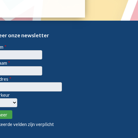
er onze newsletter
am
*
naam
*
ddres
*
rkeur
erde velden zijn verplicht