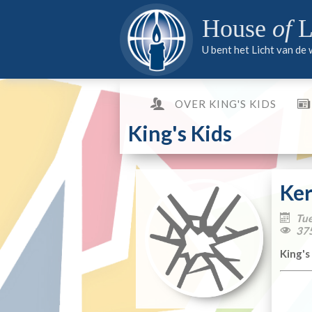
PARTNER WORDEN
MEDIA
PARTNER WORDEN
House
of
L
PARTNER WORDEN
U bent het Licht van de
OVER KING'S KIDS
King's Kids
Ker
Tue

37

King's