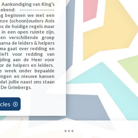
ankondiging van King’s
ekend: -------------------
aag beginnen we met een
onze (schoon)ouders Anis
s de huidige regels maar
in een open ruimte zijn.
en verschillende groep
aarna de leiders & helpers
ema gaat over redding en
lieft voor redding van
jding aan de Heer voor
r de helpers en leiders.
de week onder bepaalde
agingen en nieuwe kansen
 dat jullie naast ons staan
s, De Grimbergs.
cles
