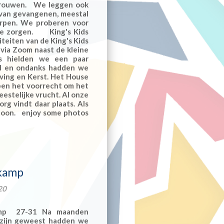
trouwen. We leggen ook
 van gevangenen, meestal
orpen. We proberen voor
 te zorgen. King's Kids
teiten van de King's Kids
 via Zoom naast de kleine
us hielden we een paar
d en ondanks hadden we
iving en Kerst. Het House
ben het voorrecht om het
eestelijke vrucht. Al onze
g vindt daar plaats. Als
efoon. enjoy some photos
 kamp
20
amp 27-31 Na maanden
e zijn geweest hadden we