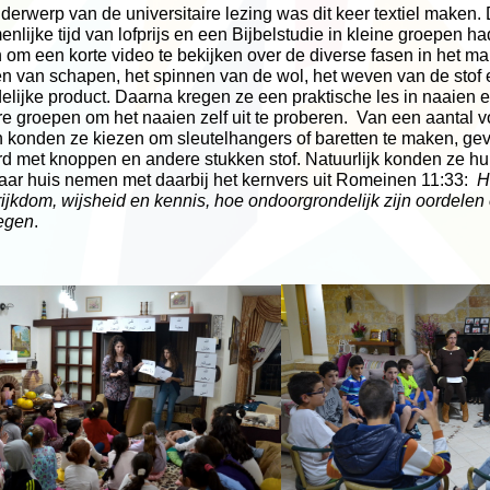
derwerp van de universitaire lezing was dit keer textiel maken.
nlijke tijd van lofprijs en een Bijbelstudie in kleine groepen
om een korte video te bekijken over de diverse fasen in het ma
n van schapen, het spinnen van de wol, het weven van de stof 
delijke product. Daarna kregen ze een praktische les in naaien
re groepen om het naaien zelf uit te proberen.
Van een aantal v
n konden ze kiezen om sleutelhangers of baretten te maken, ge
rd met knoppen en andere stukken stof. Natuurlijk konden ze hu
ar huis nemen met daarbij het kernvers uit Romeinen 11:33:
H
ijkdom, wijsheid en kennis, hoe ondoorgrondelijk zijn oordelen 
wegen
.