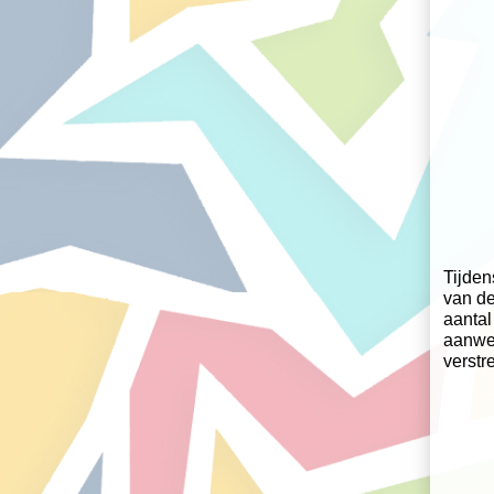
Tijden
van d
aantal
aanwe
verstr