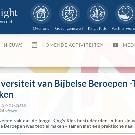
Doneer
Doneer
Doneer
ight
aan het House of Light via
aan het House of Light via
aan het House of Light via
directe overboeking of
directe overboeking of
directe overboeking of
 wereld
cheque
cheque
cheque
Over ons
Gevangeniswerk
King's Kids
Partner wor
NIEUWS
KOMENDE ACTIVITEITEN
MED
versiteit van Bijbelse Beroepen -
ken
 , 27-11-2015
94 views
eede vak dat de jonge King’s Kids bestudeerden in hun Unive
se Beroepen was textiel maken – samen met een praktische naai