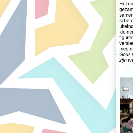
Het on
gezame
samen 
schere
uitein
kleine
figure
versie
mee na
Gods r
zijn 