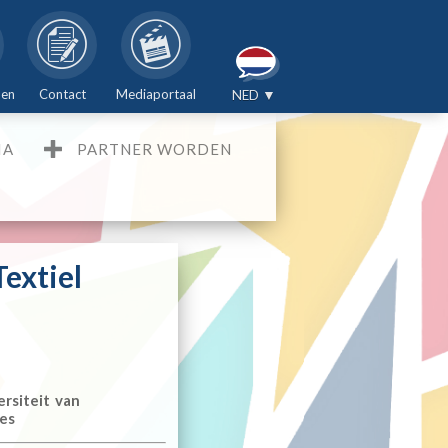
den
Contact
Mediaportaal
NED ▼
IA
PARTNER WORDEN
Textiel
rsiteit van
les