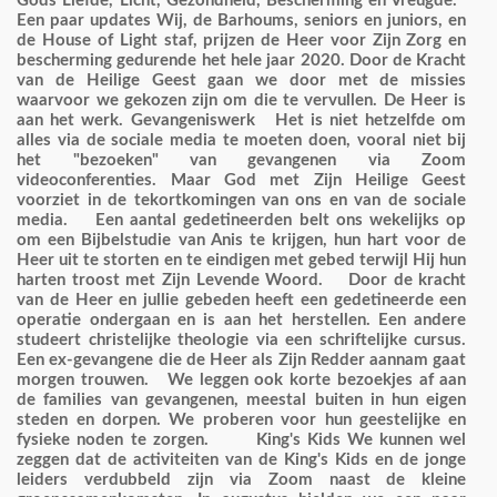
Gods Liefde, Licht, Gezondheid, Bescherming en Vreugde. ‘
Een paar updates Wij, de Barhoums, seniors en juniors, en
de House of Light staf, prijzen de Heer voor Zijn Zorg en
bescherming gedurende het hele jaar 2020. Door de Kracht
van de Heilige Geest gaan we door met de missies
waarvoor we gekozen zijn om die te vervullen. De Heer is
aan het werk. Gevangeniswerk Het is niet hetzelfde om
alles via de sociale media te moeten doen, vooral niet bij
het "bezoeken" van gevangenen via Zoom
videoconferenties. Maar God met Zijn Heilige Geest
voorziet in de tekortkomingen van ons en van de sociale
media. Een aantal gedetineerden belt ons wekelijks op
om een Bijbelstudie van Anis te krijgen, hun hart voor de
Heer uit te storten en te eindigen met gebed terwijl Hij hun
harten troost met Zijn Levende Woord. Door de kracht
van de Heer en jullie gebeden heeft een gedetineerde een
operatie ondergaan en is aan het herstellen. Een andere
studeert christelijke theologie via een schriftelijke cursus.
Een ex-gevangene die de Heer als Zijn Redder aannam gaat
morgen trouwen. We leggen ook korte bezoekjes af aan
de families van gevangenen, meestal buiten in hun eigen
steden en dorpen. We proberen voor hun geestelijke en
fysieke noden te zorgen. King's Kids We kunnen wel
zeggen dat de activiteiten van de King's Kids en de jonge
leiders verdubbeld zijn via Zoom naast de kleine