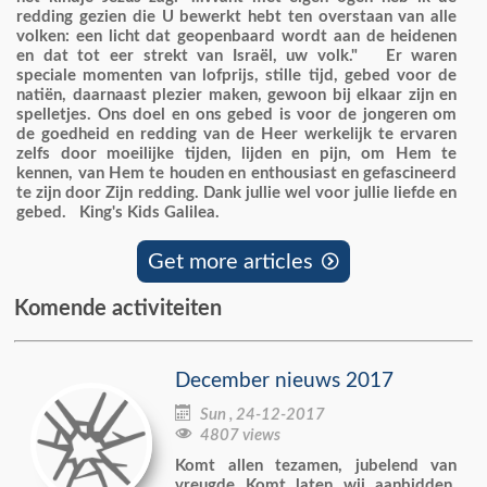
redding gezien die U bewerkt hebt ten overstaan van alle
volken: een licht dat geopenbaard wordt aan de heidenen
en dat tot eer strekt van Israël, uw volk." Er waren
speciale momenten van lofprijs, stille tijd, gebed voor de
natiën, daarnaast plezier maken, gewoon bij elkaar zijn en
spelletjes. Ons doel en ons gebed is voor de jongeren om
de goedheid en redding van de Heer werkelijk te ervaren
zelfs door moeilijke tijden, lijden en pijn, om Hem te
kennen, van Hem te houden en enthousiast en gefascineerd
te zijn door Zijn redding. Dank jullie wel voor jullie liefde en
gebed. King's Kids Galilea.
Get more articles

Komende activiteiten
December nieuws 2017

Sun , 24-12-2017

4807 views
Komt allen tezamen, jubelend van
vreugde Komt laten wij aanbidden,