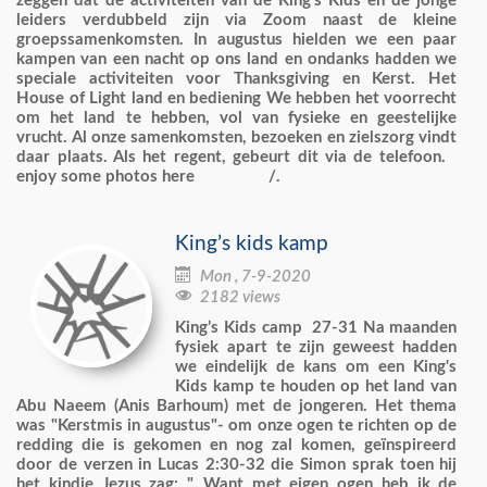
zeggen dat de activiteiten van de King's Kids en de jonge
leiders verdubbeld zijn via Zoom naast de kleine
groepssamenkomsten. In augustus hielden we een paar
kampen van een nacht op ons land en ondanks hadden we
speciale activiteiten voor Thanksgiving en Kerst. Het
House of Light land en bediening We hebben het voorrecht
om het land te hebben, vol van fysieke en geestelijke
vrucht. Al onze samenkomsten, bezoeken en zielszorg vindt
daar plaats. Als het regent, gebeurt dit via de telefoon.
enjoy some photos here /.
King’s kids kamp

Mon , 7-9-2020

2182 views
King’s Kids camp 27-31 Na maanden
fysiek apart te zijn geweest hadden
we eindelijk de kans om een King's
Kids kamp te houden op het land van
Abu Naeem (Anis Barhoum) met de jongeren. Het thema
was "Kerstmis in augustus"- om onze ogen te richten op de
redding die is gekomen en nog zal komen, geïnspireerd
door de verzen in Lucas 2:30-32 die Simon sprak toen hij
het kindje Jezus zag: "...Want met eigen ogen heb ik de