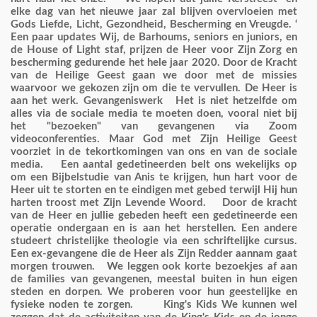
elke dag van het nieuwe jaar zal blijven overvloeien met
Gods Liefde, Licht, Gezondheid, Bescherming en Vreugde. ‘
Een paar updates Wij, de Barhoums, seniors en juniors, en
de House of Light staf, prijzen de Heer voor Zijn Zorg en
bescherming gedurende het hele jaar 2020. Door de Kracht
van de Heilige Geest gaan we door met de missies
waarvoor we gekozen zijn om die te vervullen. De Heer is
aan het werk. Gevangeniswerk Het is niet hetzelfde om
alles via de sociale media te moeten doen, vooral niet bij
het "bezoeken" van gevangenen via Zoom
videoconferenties. Maar God met Zijn Heilige Geest
voorziet in de tekortkomingen van ons en van de sociale
media. Een aantal gedetineerden belt ons wekelijks op
om een Bijbelstudie van Anis te krijgen, hun hart voor de
Heer uit te storten en te eindigen met gebed terwijl Hij hun
harten troost met Zijn Levende Woord. Door de kracht
van de Heer en jullie gebeden heeft een gedetineerde een
operatie ondergaan en is aan het herstellen. Een andere
studeert christelijke theologie via een schriftelijke cursus.
Een ex-gevangene die de Heer als Zijn Redder aannam gaat
morgen trouwen. We leggen ook korte bezoekjes af aan
de families van gevangenen, meestal buiten in hun eigen
steden en dorpen. We proberen voor hun geestelijke en
fysieke noden te zorgen. King's Kids We kunnen wel