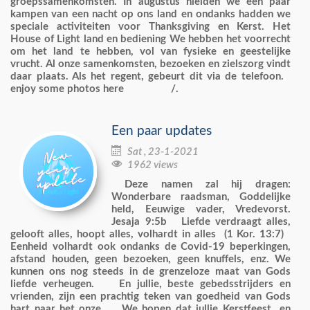
groepssamenkomsten. In augustus hielden we een paar
kampen van een nacht op ons land en ondanks hadden we
speciale activiteiten voor Thanksgiving en Kerst. Het
House of Light land en bediening We hebben het voorrecht
om het land te hebben, vol van fysieke en geestelijke
vrucht. Al onze samenkomsten, bezoeken en zielszorg vindt
daar plaats. Als het regent, gebeurt dit via de telefoon.
enjoy some photos here /.
Een paar updates

Sat , 23-1-2021

1962 views
Deze namen zal hij dragen:
Wonderbare raadsman, Goddelijke
held, Eeuwige vader, Vredevorst.
Jesaja 9:5b Liefde verdraagt alles,
gelooft alles, hoopt alles, volhardt in alles (1 Kor. 13:7)
Eenheid volhardt ook ondanks de Covid-19 beperkingen,
afstand houden, geen bezoeken, geen knuffels, enz. We
kunnen ons nog steeds in de grenzeloze maat van Gods
liefde verheugen. En jullie, beste gebedsstrijders en
vrienden, zijn een prachtig teken van goedheid van Gods
hart naar het onze. We hopen dat jullie Kerstfeest en